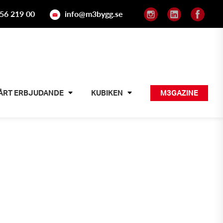
56 219 00
info@m3bygg.se
ÅRT ERBJUDANDE
KUBIKEN
M3GAZINE