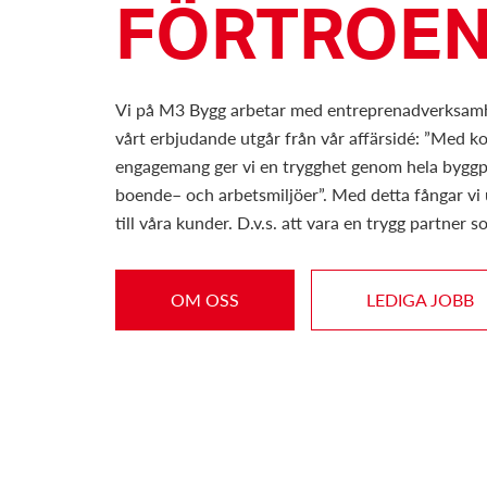
FÖRTROE
Vi på M3 Bygg arbetar med entreprenadverksam
vårt erbjudande utgår från vår affärsidé: ”Med 
engagemang ger vi en trygghet genom hela byggpr
boende– och arbetsmiljöer”. Med detta fångar vi
till våra kunder. D.v.s. att vara en trygg partner
OM OSS
LEDIGA JOBB