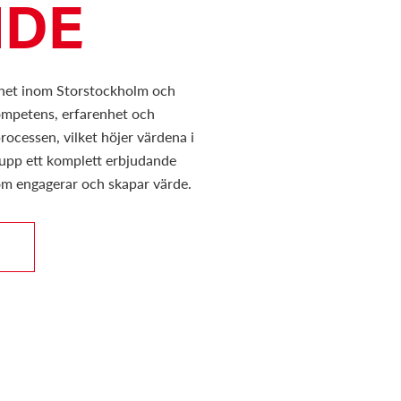
NDE
het inom Storstockholm och
kompetens, erfarenhet och
ocessen, vilket höjer värdena i
 upp ett komplett erbjudande
 som engagerar och skapar värde.