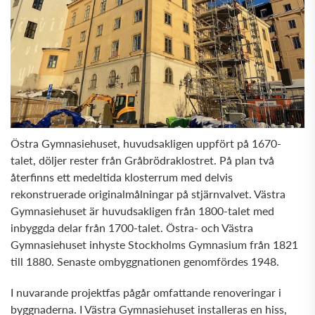
Östra Gymnasiehuset, huvudsakligen uppfört på 1670-
talet, döljer rester från Gråbrödraklostret. På plan två
återfinns ett medeltida klosterrum med delvis
rekonstruerade originalmålningar på stjärnvalvet. Västra
Gymnasiehuset är huvudsakligen från 1800-talet med
inbyggda delar från 1700-talet. Östra- och Västra
Gymnasiehuset inhyste Stockholms Gymnasium från 1821
till 1880. Senaste ombyggnationen genomfördes 1948.
I nuvarande projektfas pågår omfattande renoveringar i
byggnaderna. I Västra Gymnasiehuset installeras en hiss,