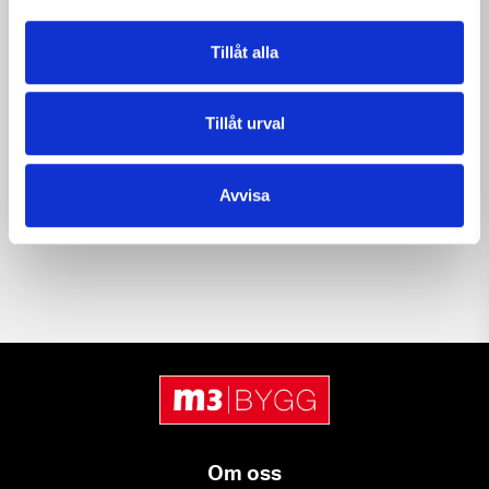
Tillåt alla
2026-07-03
NYHETER
Tillåt urval
Glad sommar önskar M3 Bygg
Avvisa
Om oss