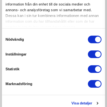
information från din enhet till de sociala medier och
annons- och analysföretag som vi samarbetar med.
2026-07-17
Dessa kan i sin tur kombinera informationen med annan
NYHETER
information som du har tillhandahållit eller som de har
Möt Oliver Nilsson –
samlat in när du har använt deras tjänster.
snickaren som hittat tillbaka
Samtyckesval
till hantverket
Nödvändig
Inställningar
Statistik
Marknadsföring
Visa detaljer