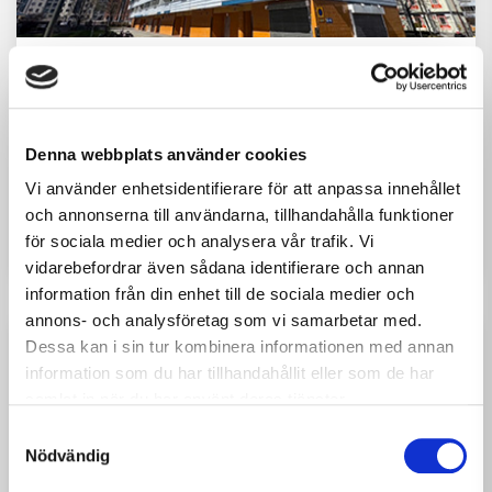
2026-08-07
NYHETER
Nytt avrop på Dragonvägen –
Denna webbplats använder cookies
M3 Bygg fortsätter
Vi använder enhetsidentifierare för att anpassa innehållet
samarbetet med Väsbyhem
och annonserna till användarna, tillhandahålla funktioner
för sociala medier och analysera vår trafik. Vi
vidarebefordrar även sådana identifierare och annan
information från din enhet till de sociala medier och
annons- och analysföretag som vi samarbetar med.
Dessa kan i sin tur kombinera informationen med annan
information som du har tillhandahållit eller som de har
samlat in när du har använt deras tjänster.
Samtyckesval
Nödvändig