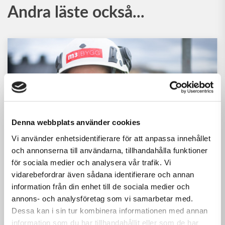
Andra läste också...
Denna webbplats använder cookies
Vi använder enhetsidentifierare för att anpassa innehållet
och annonserna till användarna, tillhandahålla funktioner
för sociala medier och analysera vår trafik. Vi
vidarebefordrar även sådana identifierare och annan
2026-07-17
NYHETER
information från din enhet till de sociala medier och
Möt Oliver Nilsson –
annons- och analysföretag som vi samarbetar med.
snickaren som hittat tillbaka
Dessa kan i sin tur kombinera informationen med annan
information som du har tillhandahållit eller som de har