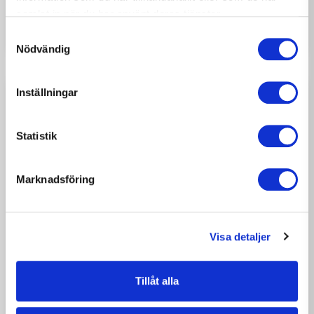
till hantverket
samlat in när du har använt deras tjänster.
Samtyckesval
Nödvändig
Inställningar
Statistik
Marknadsföring
Visa detaljer
2026-07-03
NYHETER
Tillåt alla
Glad sommar önskar M3 Bygg