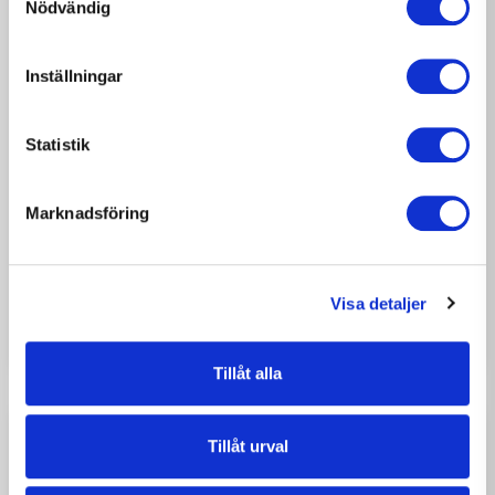
Nödvändig
Inställningar
Statistik
2026-08-07
NYHETER
Marknadsföring
Nytt avrop på Dragonvägen –
M3 Bygg fortsätter
samarbetet med Väsbyhem
Visa detaljer
Tillåt alla
Tillåt urval