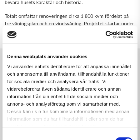
bevara husets karaktär och historia.
Totalt omfattar renoveringen cirka 1 800 kvm fördelat på
tre våningsplan och en vindsvåning. Projektet startar under
andra kvartalet 2025 och beräknas vara klart under andra
kvartalet 2026.
Denna webbplats använder cookies
Vi använder enhetsidentifierare för att anpassa innehållet
och annonserna till användarna, tillhandahålla funktioner
för sociala medier och analysera vår trafik. Vi
Andra läste också...
vidarebefordrar även sådana identifierare och annan
information från din enhet till de sociala medier och
annons- och analysföretag som vi samarbetar med.
Dessa kan i sin tur kombinera informationen med annan
information som du har tillhandahållit eller som de har
samlat in när du har använt deras tjänster.
Samtyckesval