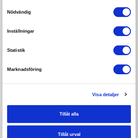
Samtyckesval
Nödvändig
Inställningar
Statistik
Marknadsföring
2026-08-07
NYHETER
Nytt avrop på Dragonvägen –
M3 Bygg fortsätter
Visa detaljer
samarbetet med Väsbyhem
Tillåt alla
Tillåt urval