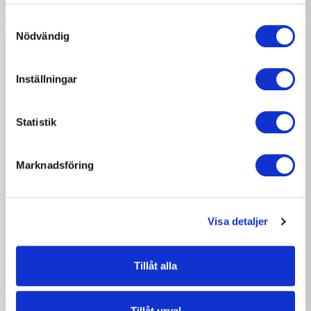
samlat in när du har använt deras tjänster.
Samtyckesval
Nödvändig
Inställningar
Statistik
Marknadsföring
Visa detaljer
2026-07-03
NYHETER
Glad sommar önskar M3 Bygg
Tillåt alla
Tillåt urval