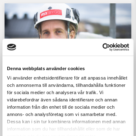
Denna webbplats använder cookies
Vi använder enhetsidentifierare för att anpassa innehållet
och annonserna till användarna, tillhandahålla funktioner
2026-07-17
NYHETER
för sociala medier och analysera vår trafik. Vi
Möt Oliver Nilsson –
vidarebefordrar även sådana identifierare och annan
information från din enhet till de sociala medier och
snickaren som hittat tillbaka
annons- och analysföretag som vi samarbetar med.
till hantverket
Dessa kan i sin tur kombinera informationen med annan
information som du har tillhandahållit eller som de har