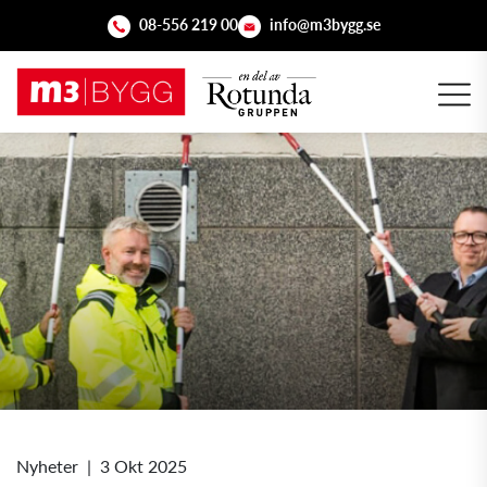
08-556 219 00
info@m3bygg.se
Nyheter
|
3 Okt 2025