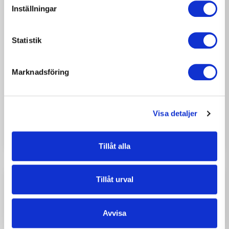
Inställningar
Statistik
2026-07-17
NYHETER
Marknadsföring
Möt Oliver Nilsson –
snickaren som hittat tillbaka
till hantverket
Visa detaljer
Tillåt alla
Tillåt urval
Avvisa