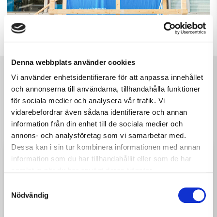
Denna webbplats använder cookies
Vi använder enhetsidentifierare för att anpassa innehållet
och annonserna till användarna, tillhandahålla funktioner
för sociala medier och analysera vår trafik. Vi
Andra läste också...
vidarebefordrar även sådana identifierare och annan
information från din enhet till de sociala medier och
annons- och analysföretag som vi samarbetar med.
Dessa kan i sin tur kombinera informationen med annan
information som du har tillhandahållit eller som de har
samlat in när du har använt deras tjänster.
Samtyckesval
Nödvändig