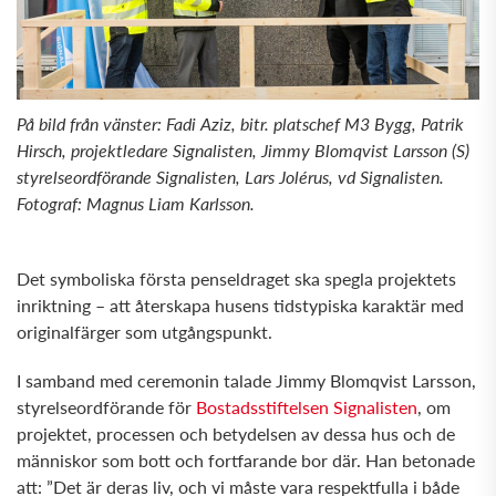
På bild från vänster: Fadi Aziz, bitr. platschef M3 Bygg, Patrik
Hirsch, projektledare Signalisten, Jimmy Blomqvist Larsson (S)
styrelseordförande Signalisten, Lars Jolérus, vd Signalisten.
Fotograf: Magnus Liam Karlsson.
Det symboliska första penseldraget ska spegla projektets
inriktning – att återskapa husens tidstypiska karaktär med
originalfärger som utgångspunkt.
I samband med ceremonin talade Jimmy Blomqvist Larsson,
styrelseordförande för
Bostadsstiftelsen Signalisten
, om
projektet, processen och betydelsen av dessa hus och de
människor som bott och fortfarande bor där. Han betonade
att: ”Det är deras liv, och vi måste vara respektfulla i både