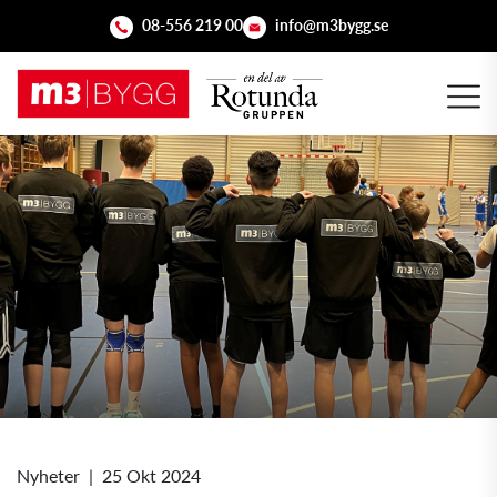
08-556 219 00
info@m3bygg.se
Nyheter
|
25 Okt 2024