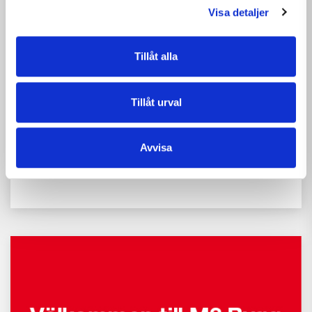
Visa detaljer
Tillåt alla
Tillåt urval
2026-07-03
NYHETER
Avvisa
Glad sommar önskar M3 Bygg