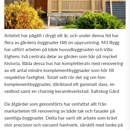
Arbetet har pågått i drygt ett år, och under denna tid har
flera av gårdens byggnader fått en upprustning. M3 Bygg
har utfört arbeten på både huvudbyggnaden och Villa
Elghem, två centrala delar av gården som bär på mycket
historia. Båda dessa hus har kompletterats med renovering
av ett antal mindre komplementbyggnader som hör till
respektive fastighet. Totalt sett rör det sig om fem
komplementbyggnader, däribland ett gammalt dass, en
vedbod samt en charmig keramikverkstad. Saltskog Gård
De åtgärder som genomförts har omfattat allt från
markarbeten till renovering av både tak och fasader på
samtliga byggnader. Detta har varit ett arbete som krävt
stor precision och varsamt hantverk, särskilt med tanke på