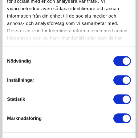
för sociala medier och analysera vår trafik. Vi
vidarebefordrar även sådana identifierare och annan
information från din enhet till de sociala medier och
annons- och analysföretag som vi samarbetar med.
Dessa kan i sin tur kombinera informationen med annan
information som du har tillhandahållit eller som de har
samlat in när du har använt deras tjänster.
2026-07-17
NYHETER
Samtyckesval
Möt Oliver Nilsson –
Nödvändig
snickaren som hittat tillbaka
till hantverket
Inställningar
Statistik
Marknadsföring