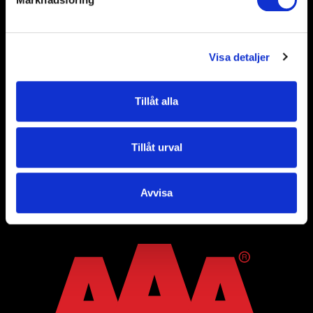
Visa detaljer
Kontakt
Rökerigatan 19
Tillåt alla
121 62 Johanneshov
Org.nr. 556586-4286
Tillåt urval
E-post: info@m3bygg.se
Telefon: 08-556 219 00
Avvisa