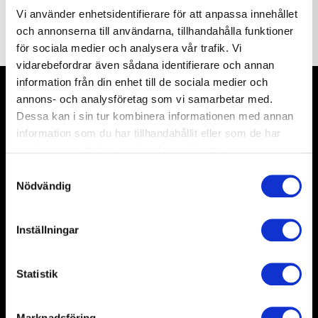
Projekttid
: Juni 2015 - mars 2017
Vi använder enhetsidentifierare för att anpassa innehållet
Entreprenadform
: Totalentreprenad
och annonserna till användarna, tillhandahålla funktioner
Yta/storlek
: 195 lägenheter
för sociala medier och analysera vår trafik. Vi
vidarebefordrar även sådana identifierare och annan
information från din enhet till de sociala medier och
annons- och analysföretag som vi samarbetar med.
Dessa kan i sin tur kombinera informationen med annan
information som du har tillhandahållit eller som de har
Om oss
samlat in när du har använt deras tjänster.
Samtyckesval
M3 Bygg är ett ROT-bolag som utför ombyggnationer,
Nödvändig
renoveringar och restaureringar i kommersiella lokaler &
samhällsfastigheter, kulturminnesmärkta fastigheter och
bostäder åt både privata och kommersiella
Inställningar
fastighetsägare samt förvaltare i
Storstockholmsregionen.
Statistik
Med kompetens, erfarenhet och engagemang ger vi en
trygghet genom hela byggprocessen, vilket höjer
värdena i boende- och arbetsmiljöer.
Marknadsföring