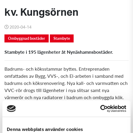
kv. Kungsörnen
2020-04-14
Ombyggnad bostäder
Stambyte
Stambyte i 195 lägenheter åt Nynäshamnsbostäder.
Badrums- och köksstammar byttes. Entreprenaden
omfattades av Bygg, VVS-, och El-arbeten i samband med
badrums och köksrenovering. Nya kall- och varmvatten och
VVC-rör drogs till lägenheter i nya slitsar samt nya
värmerör och nya radiatorer i badrum och ombyggda kök.
Entreprenad omfattade 195 st lägenheter.
Projekt kv. Kungsörnen
Denna webbplats använder cookies
Kund
: Nynäshamnsbostäder