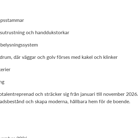
oppsstammar
etsutrustning och handdukstorkar
 belysningssystem
adrum, där väggar och golv förses med kakel och klinker
erier
ng
alentreprenad och sträcker sig från januari till november 2026. 
tadsbestånd och skapa moderna, hållbara hem för de boende.