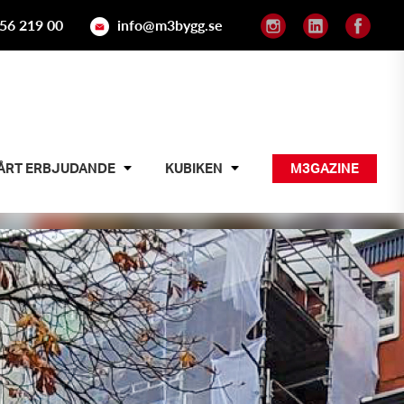
56 219 00
info@m3bygg.se
ÅRT ERBJUDANDE
KUBIKEN
M3GAZINE