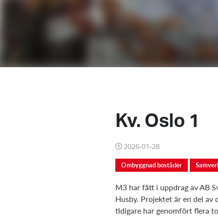
Kv. Oslo 1
2026-01-28
Ombyggnad bostäder
Samver
M3 har fått i uppdrag av AB S
Husby. Projektet är en del av
tidigare har genomfört flera t