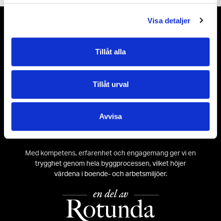
Visa detaljer
Tillåt alla
Om oss
M3 Bygg är ett ROT-bolag som utför ombyggnationer,
Tillåt urval
renoveringar och restaureringar i kommersiella lokaler &
samhällsfastigheter, kulturminnesmärkta fastigheter och
bostäder åt både privata och kommersiella
Avvisa
fastighetsägare samt förvaltare i
Storstockholmsregionen.
Med kompetens, erfarenhet och engagemang ger vi en
trygghet genom hela byggprocessen, vilket höjer
värdena i boende- och arbetsmiljöer.