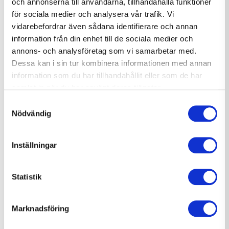
och annonserna till användarna, tillhandahålla funktioner
Skogskyrkogården är en av Sveriges mest betydelsefulla
för sociala medier och analysera vår trafik. Vi
kulturhistoriska platser, upptagen på UNESCO:s
vidarebefordrar även sådana identifierare och annan
världsarvslista sedan 1994.
information från din enhet till de sociala medier och
annons- och analysföretag som vi samarbetar med.
Dessa kan i sin tur kombinera informationen med annan
Arbete sker för att bevara Gunnar Asplunds byggnadsverk
information som du har tillhandahållit eller som de har
för framtida generationer och för att anpassa lokalerna till
samlat in när du har använt deras tjänster.
den verksamheten som i dag till största delen är
Samtyckesval
begravningsceremonier och kisthantering.
Nödvändig
Inställningar
Projekt Skogskrematoriet
Stockholms Stad - Kyrkogårdsförvaltningen
Kund:
Statistik
Början av 2025 till slutet av 2026
Projekttid:
Utförandeentreprenad
Entreprenadform:
Marknadsföring