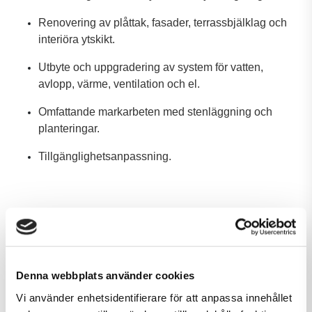
Renovering av plåttak, fasader, terrassbjälklag och
interiöra ytskikt.
Utbyte och uppgradering av system för vatten,
avlopp, värme, ventilation och el.
Omfattande markarbeten med stenläggning och
planteringar.
Tillgänglighetsanpassning.
Att förvalta ett världsarv för framtida generationer
M3 Bygg ser framemot att vara med och ansvara för
utförandeentreprenaden av byggnaderna på uppdrag av
Stockholms Stads Kyrkogårdsförvaltning.
Denna webbplats använder cookies
Vi använder enhetsidentifierare för att anpassa innehållet